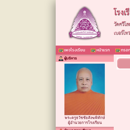
โรงเ
วัดศรีโส
เบอร์โท
เพจโรงเรียน
หน้าแรก
กรอก
ผู้บริหาร
พระครูธวัชชัยสังฆพิทักษ์
ผู้อำนวยการโรงเรียน