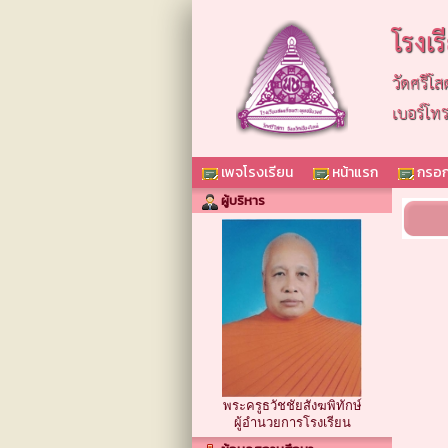
โรงเ
วัดศรีโส
เบอร์โท
เพจโรงเรียน
หน้าแรก
กรอก
ผู้บริหาร
พระครูธวัชชัยสังฆพิทักษ์
ผู้อำนวยการโรงเรียน